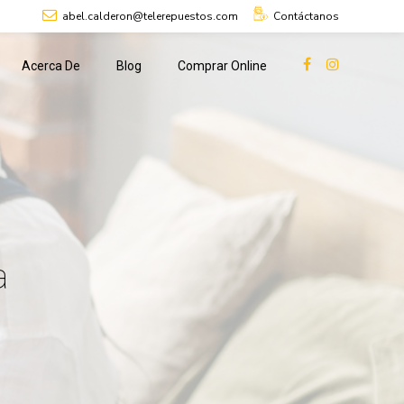
abel.calderon@telerepuestos.com
Contáctanos
Acerca De
Blog
Comprar Online
a