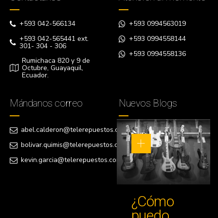
+593 042-566134
+593 0994563019
+593 042-565441 ext.
+593 0994558144
301- 304 - 306
+593 0994558136
Rumichaca 820 y 9 de
Octubre, Guayaquil,
Ecuador.
Mándanos correo
Nuevos Blogs
abel.calderon@telerepuestos.com
bolivar.quimis@telerepuestos.com
kevin.garcia@telerepuestos.com
¿Cómo
puedo