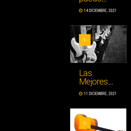
saber qué
14 DICIEMBRE, 2021
guitarra
eléctrica
comprar?
Las
Mejores
Guitarras
11 DICIEMBRE, 2021
Eléctricas
Baratas
Para
Principiantes