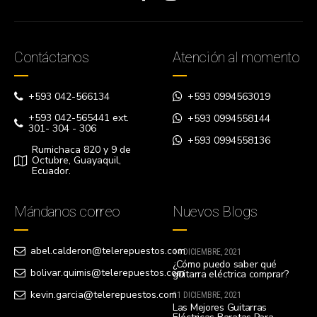
Contáctanos
Atención al momento
+593 042-566134
+593 0994563019
+593 042-565441 ext.
+593 0994558144
301- 304 - 306
+593 0994558136
Rumichaca 820 y 9 de
Octubre, Guayaquil,
Ecuador.
Mándanos correo
Nuevos Blogs
abel.calderon@telerepuestos.com
14 DICIEMBRE, 2021
¿Cómo puedo saber qué
bolivar.quimis@telerepuestos.com
guitarra eléctrica comprar?
kevin.garcia@telerepuestos.com
11 DICIEMBRE, 2021
Las Mejores Guitarras